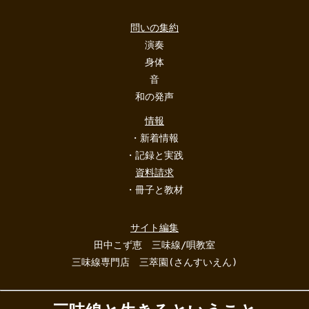
問いの集約
演奏
身体
音
和の発声
情報
・新着情報
・記録と実践
資料請求
・冊子と教材
サイト編集
田中こず恵 三味線/唄教室
三味線専門店 三萃園(さんすいえん)