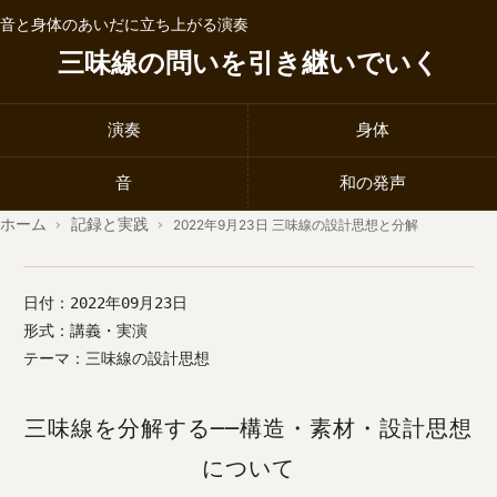
音と身体のあいだに立ち上がる演奏
三味線の問いを引き継いでいく
演奏
身体
音
和の発声
ホーム
›
記録と実践
›
2022年9月23日 三味線の設計思想と分解
日付：2022年09月23日
形式：講義・実演
テーマ：三味線の設計思想
三味線を分解する──構造・素材・設計思想
について