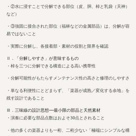
・②水に浸すことで分解できる部位（皮、胴、棹と乳袋（天神）
など）
・③強固に接合された部位（福林などの金属部品）は、分解が容
易ではないこと
・実際に分解し、各接着部・素材の役割と限界を確認
Ⅱ．「分解しやすさ」が意味するもの
・棹を三つに分解できる構造による高い携帯性
・分解可能性がもたらすメンテナンス性の高さと修理のしやすさ
・単なる利便性にとどまらず、「楽器が成熟／変化する余地」を
残す設計であること
Ⅲ．三味線の設計思想──最小限の部品と天然素材
・演奏に必要な部品点数はおよそ30点とされること
・他の多くの楽器よりも一桁、二桁少ない「極端にシンプルな構