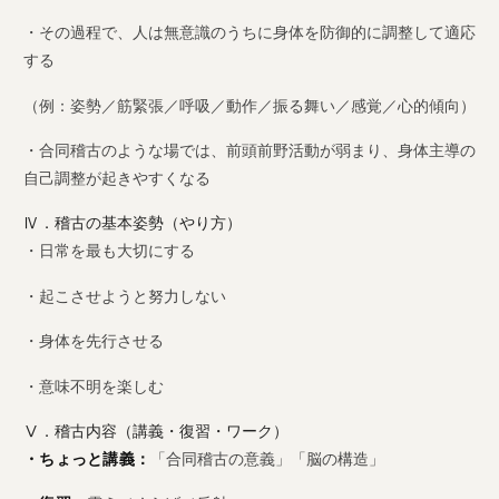
・その過程で、人は無意識のうちに身体を防御的に調整して適応
する
（例：姿勢／筋緊張／呼吸／動作／振る舞い／感覚／心的傾向）
・合同稽古のような場では、前頭前野活動が弱まり、身体主導の
自己調整が起きやすくなる
Ⅳ．稽古の基本姿勢（やり方）
・日常を最も大切にする
・起こさせようと努力しない
・身体を先行させる
・意味不明を楽しむ
Ⅴ．稽古内容（講義・復習・ワーク）
・ちょっと講義：
「合同稽古の意義」「脳の構造」