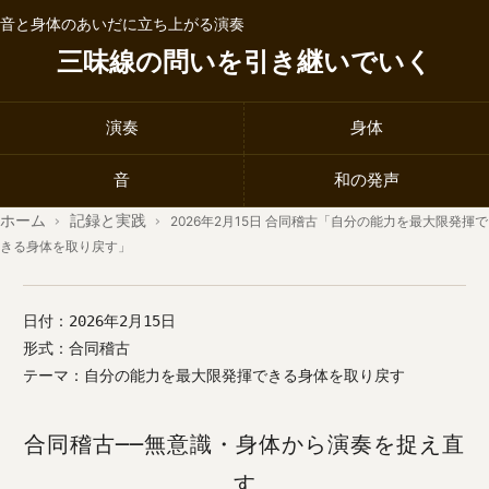
音と身体のあいだに立ち上がる演奏
三味線の問いを引き継いでいく
演奏
身体
音
和の発声
ホーム
›
記録と実践
›
2026年2月15日 合同稽古「自分の能力を最大限発揮で
きる身体を取り戻す」
日付：2026年2月15日
形式：合同稽古
テーマ：自分の能力を最大限発揮できる身体を取り戻す
合同稽古──無意識・身体から演奏を捉え直
す