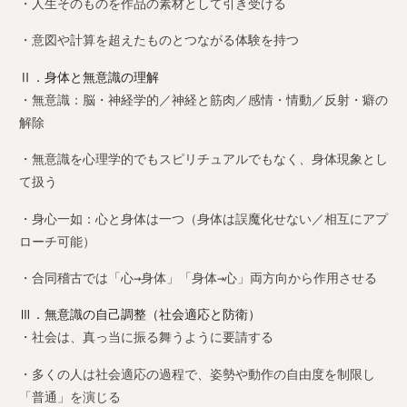
・人生そのものを作品の素材として引き受ける
・意図や計算を超えたものとつながる体験を持つ
Ⅱ．身体と無意識の理解
・無意識：脳・神経学的／神経と筋肉／感情・情動／反射・癖の
解除
・無意識を心理学的でもスピリチュアルでもなく、身体現象とし
て扱う
・身心一如：心と身体は一つ（身体は誤魔化せない／相互にアプ
ローチ可能）
・合同稽古では「心→身体」「身体→心」両方向から作用させる
Ⅲ．無意識の自己調整（社会適応と防衛）
・社会は、真っ当に振る舞うように要請する
・多くの人は社会適応の過程で、姿勢や動作の自由度を制限し
「普通」を演じる