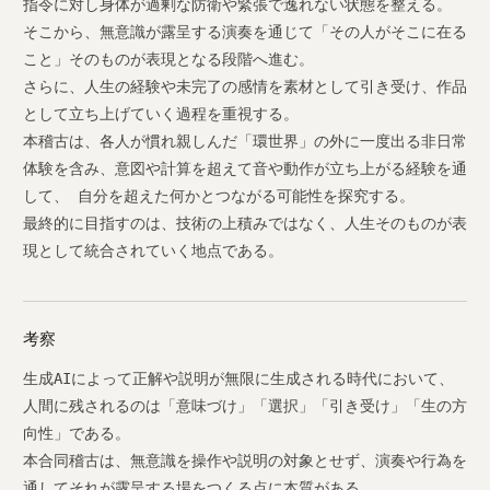
指令に対し身体が過剰な防衛や緊張で逸れない状態を整える。
そこから、無意識が露呈する演奏を通じて「その人がそこに在る
こと」そのものが表現となる段階へ進む。
さらに、人生の経験や未完了の感情を素材として引き受け、作品
として立ち上げていく過程を重視する。
本稽古は、各人が慣れ親しんだ「環世界」の外に一度出る非日常
体験を含み、意図や計算を超えて音や動作が立ち上がる経験を通
して、 自分を超えた何かとつながる可能性を探究する。
最終的に目指すのは、技術の上積みではなく、人生そのものが表
現として統合されていく地点である。
考察
生成AIによって正解や説明が無限に生成される時代において、
人間に残されるのは「意味づけ」「選択」「引き受け」「生の方
向性」である。
本合同稽古は、無意識を操作や説明の対象とせず、演奏や行為を
通してそれが露呈する場をつくる点に本質がある。