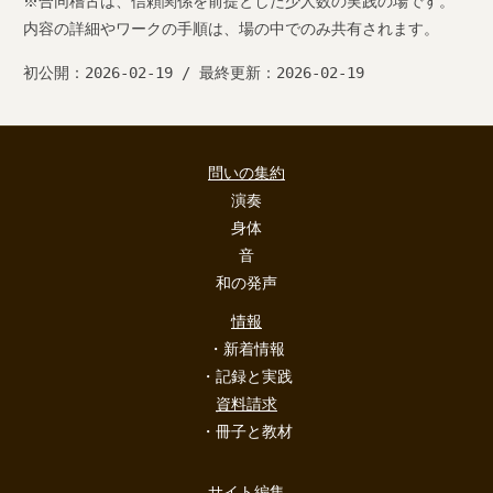
※合同稽古は、信頼関係を前提とした少人数の実践の場です。
内容の詳細やワークの手順は、場の中でのみ共有されます。
初公開：2026-02-19 / 最終更新：2026-02-19
問いの集約
演奏
身体
音
和の発声
情報
・新着情報
・記録と実践
資料請求
・冊子と教材
サイト編集