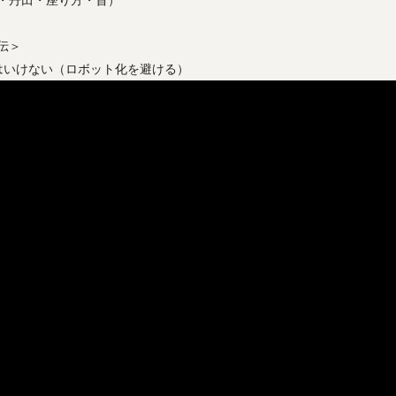
指・丹田・座り方・首）
伝＞
はいけない（ロボット化を避ける）