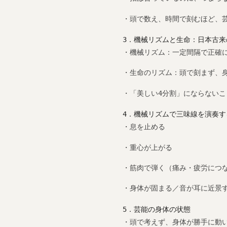
・頭で数え、時間で刻むほど、
3．機械リズムと生命：日本古
・機械リズム：一定間隔で正確
・生命のリズム：頭で刻まず、
・「美しい4分割」にならない
4．機械リズムで三味線を演奏
・息を止める
・重心が上がる
・筋肉で弾く（痛み・疲労につ
・身体が固まる／音が耳に近景
5．芸能の身体の状態
・頭で考えず、身体が勝手に動