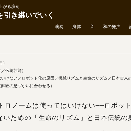
上がる演奏
を引き継いでいく
演奏
身体
音
和の発声
日）
性／伝統芸能）
はいけない／ロボット化の原因／機械リズムと生命のリズム／日本古来
（師匠の息づかいに合わせる）
トロノームは使ってはいけない──ロボッ
ないための「生命のリズム」と日本伝統の