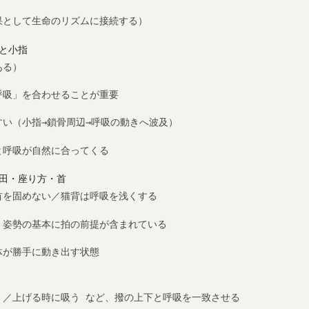
果として生命のリズムに接続する）
と小指
ある）
呼吸」を合わせることが重要
い（小指→鎖骨周辺→呼吸の動きへ波及）
と呼吸が自然に合ってくる
田・座り方・首
首を固めない／猫背は呼吸を浅くする
、姿勢の基本に拍の前提が含まれている
体が勝手に動き出す状態
く／上げる時に吸う など、撥の上下と呼吸を一致させる