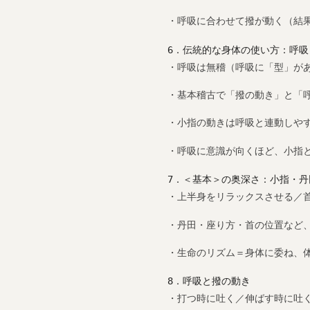
・呼吸に合わせて撥が動く（結
6．伝統的な身体の使い方：呼吸
・呼吸は無稽（呼吸に「型」が
・基本稽古で「撥の動き」と「
・小指の動きは呼吸と連動しやす
・呼吸に意識が向くほど、小指
7．＜基本＞の奥深さ：小指・丹
・上半身をリラックスさせる／
・丹田・座り方・首の位置など
・生命のリズム＝身体に委ね、
8．呼吸と撥の動き
・打つ時に吐く／伸ばす時に吐