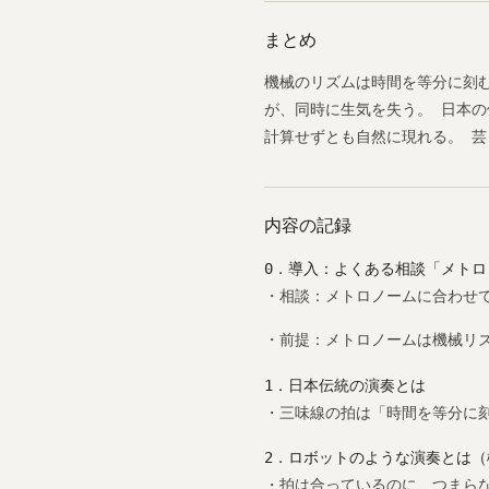
まとめ
機械のリズムは時間を等分に刻
が、同時に生気を失う。 日本
計算せずとも自然に現れる。 
内容の記録
0．導入：よくある相談「メト
・相談：メトロノームに合わせ
・前提：メトロノームは機械リ
1．日本伝統の演奏とは
・三味線の拍は「時間を等分に
2．ロボットのような演奏とは
・拍は合っているのに、つまら