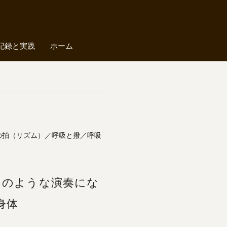
記録と実践
ホーム
の拍（リズム）／呼吸と撥／呼吸
トのような演奏にな
身体