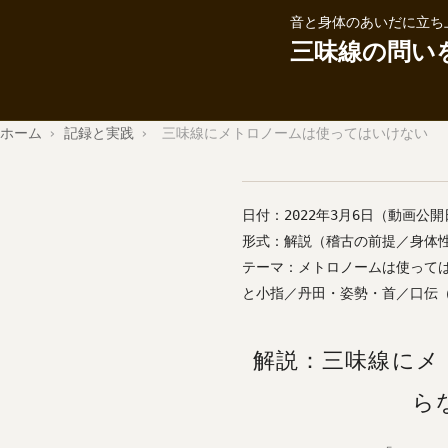
音と身体のあいだに立ち
三味線の問い
ホーム
›
記録と実践
›
三味線にメトロノームは使ってはいけない
日付：2022年3月6日（動画公開
形式：解説（稽古の前提／身体
テーマ：メトロノームは使って
と小指／丹田・姿勢・首／口伝
解説：三味線にメ
ら