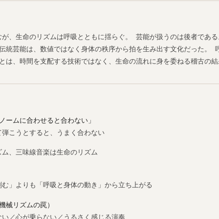
むが、生命のリズムは呼吸とともに揺らぐ。 芸能が扱うのは後者である
の伝統芸能は、数値ではなく身体の秩序から拍を生み出す文化だった。 
芸とは、時間を支配する技術ではなく、生命の流れに身を委ねる稽古の結
ロノームに合わせると合わない」
て弾こうとすると、うまく合わない
ズム、三味線音楽は生命のリズム
刻む」よりも「呼吸と身体の動き」から立ち上がる
（機械リズムの罠）
ない／心が乗らない／うるさく感じる演奏