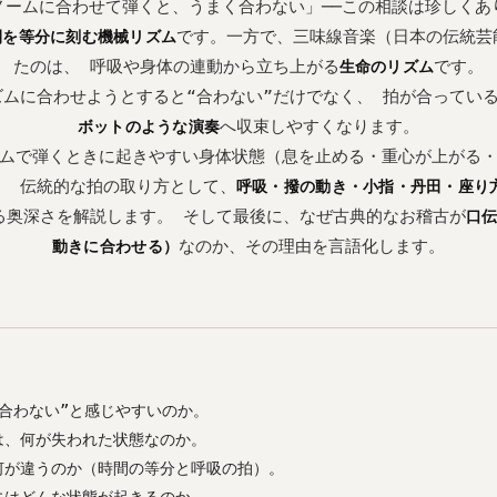
ノームに合わせて弾くと、うまく合わない」──この相談は珍しくあ
です。一方で、三味線音楽（日本の伝統芸
間を等分に刻む機械リズム
たのは、 呼吸や身体の連動から立ち上がる
です。
生命のリズム
ムに合わせようとすると“合わない”だけでなく、 拍が合ってい
へ収束しやすくなります。
ボットのような演奏
ムで弾くときに起きやすい身体状態（息を止める・重心が上がる
、 伝統的な拍の取り方として、
呼吸・撥の動き・小指・丹田・座り
る奥深さを解説します。 そして最後に、なぜ古典的なお稽古が
口
なのか、その理由を言語化します。
動きに合わせる）
合わない”と感じやすいのか。
は、何が失われた状態なのか。
何が違うのか（時間の等分と呼吸の拍）。
にはどんな状態が起きるのか。