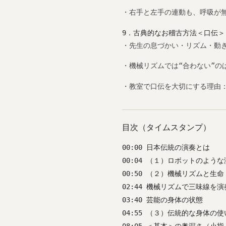
・右手と左手の連動も、呼吸が
9．古典的なお稽古方法＜口伝＞
・先生の息づかい・リズム・動
・機械リズムでは“合わない”の
・教室で口伝を大切にする理由
目次（タイムスタンプ）
00:00 日本伝統の演奏とは
00:04 （１）ロボットのよう
00:50 （２）機械リズムと
02:44 機械リズムで三味線を
03:40 芸能の身体の状態
04:55 （３）伝統的な身体の