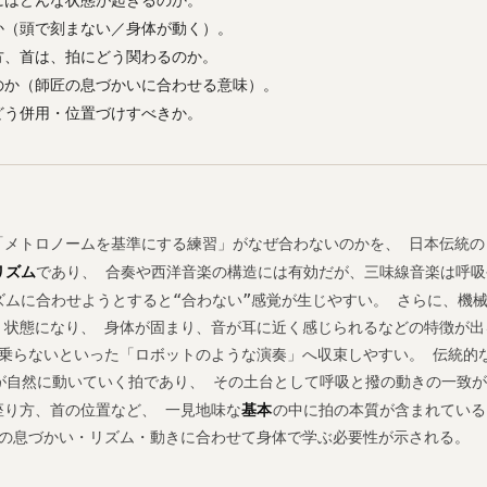
か（頭で刻まない／身体が動く）。
方、首は、拍にどう関わるのか。
のか（師匠の息づかいに合わせる意味）。
どう併用・位置づけすべきか。
「メトロノームを基準にする練習」がなぜ合わないのかを、 日本伝統の
リズム
であり、 合奏や西洋音楽の構造には有効だが、三味線音楽は呼
ズムに合わせようとすると“合わない”感覚が生じやすい。 さらに、機
く状態になり、 身体が固まり、音が耳に近く感じられるなどの特徴が出
乗らないといった「ロボットのような演奏」へ収束しやすい。 伝統的な
が自然に動いていく拍であり、 その土台として呼吸と撥の動きの一致が
座り方、首の位置など、 一見地味な
基本
の中に拍の本質が含まれている
生の息づかい・リズム・動きに合わせて身体で学ぶ必要性が示される。