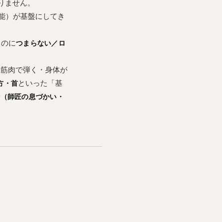
りません。
能）が基盤にしてき
るのに
つまらない／ロ
・筋肉で弾く・身体が
といった「基
方・首
伝（師匠の息づかい・