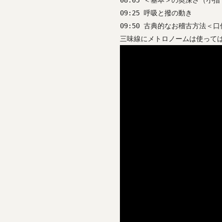
08:05 ＜基本＞の奥深さ（小
09:25 呼吸と撥の動き
09:50 古典的なお稽古方法＜口
三味線にメトロノームは使って