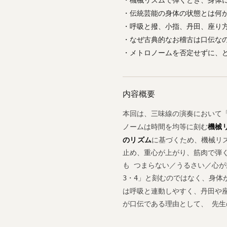
・伝統芸能の身体の状態とは何
・呼吸と撥、小指、丹田、座り
・なぜ古典的なお稽古は口伝な
・メトロノームを否定せずに、
内容概要
本回は、三味線の演奏において
ノームは時間を均等に刻む
機械
のリズム
に基づくため、機械リ
止め、重心が上がり、筋肉で弾
も つまらない／うるさい／心が
3・4」と刻むのではなく、身体
は呼吸と連動しやすく、丹田や
が口伝である理由として、 先