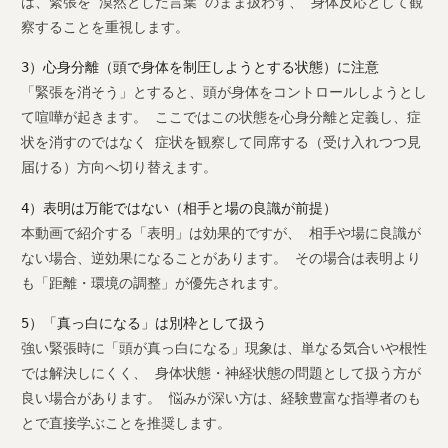
は、緊張を“漠然とした言葉”のまま扱わず、 身体反応として観
察することを重視します。
3）心身分離（頭で身体を制圧しようとする状態）に注意
「緊張を消そう」とすると、頭が身体をコントロールしようとし
て喧嘩が起きます。 ここではこの状態を心身分離と定義し、症
状を消すのではなく 症状を観察して同席する（受け入れつつ見
届ける）方向へ切り替えます。
4）表明は万能ではない（相手と場の良識が前提）
本動画で紹介する「表明」は効果的ですが、 相手や場に良識が
ない場合、逆効果になることがあります。 その場合は表明より
も「距離・環境の調整」が優先されます。
5）「真っ白になる」は別枠として扱う
強い緊張時に「頭が真っ白になる」現象は、単なる気合いや根性
では解決しにくく、 身体状態・神経状態の問題として扱う方が
良い場合があります。 悩みが深い方は、経験豊富な指導者のも
とで直接学ぶことを推奨します。