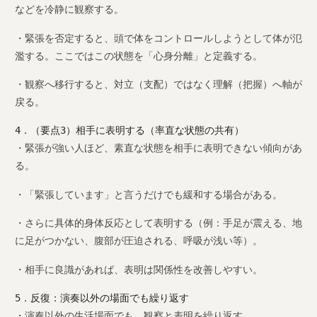
などを冷静に観察する。
・緊張を否定すると、頭で体をコントロールしようとして体が氾
濫する。ここではこの状態を「心身分離」と定義する。
・観察へ移行すると、対立（支配）ではなく理解（把握）へ軸が
戻る。
4．（要点3）相手に表明する（率直な状態の共有）
・緊張が強い人ほど、素直な状態を相手に表明できない傾向があ
る。
・「緊張しています」と言うだけでも緩和する場合がある。
・さらに具体的身体反応として表明する（例：手足が震える、地
に足がつかない、腹部が圧迫される、呼吸が浅い等）。
・相手に良識があれば、表明は関係性を改善しやすい。
5．反復：演奏以外の場面でも繰り返す
・演奏以外の生活場面でも、観察と表明を繰り返す。