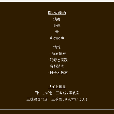
問いの集約
演奏
身体
音
和の発声
情報
・新着情報
・記録と実践
資料請求
・冊子と教材
サイト編集
田中こず恵 三味線/唄教室
三味線専門店 三萃園(さんすいえん)