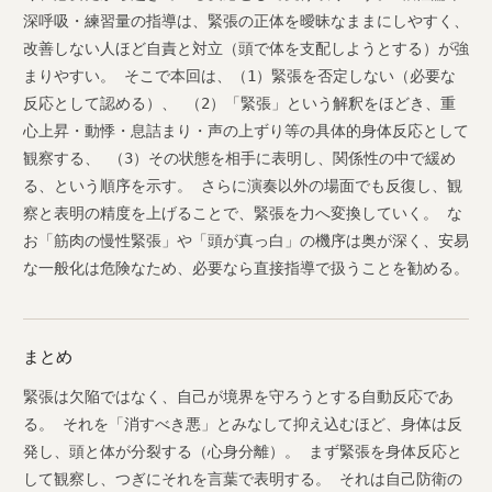
深呼吸・練習量の指導は、緊張の正体を曖昧なままにしやすく、
改善しない人ほど自責と対立（頭で体を支配しようとする）が強
まりやすい。 そこで本回は、（1）緊張を否定しない（必要な
反応として認める）、 （2）「緊張」という解釈をほどき、重
心上昇・動悸・息詰まり・声の上ずり等の具体的身体反応として
観察する、 （3）その状態を相手に表明し、関係性の中で緩め
る、という順序を示す。 さらに演奏以外の場面でも反復し、観
察と表明の精度を上げることで、緊張を力へ変換していく。 な
お「筋肉の慢性緊張」や「頭が真っ白」の機序は奥が深く、安易
な一般化は危険なため、必要なら直接指導で扱うことを勧める。
まとめ
緊張は欠陥ではなく、自己が境界を守ろうとする自動反応であ
る。 それを「消すべき悪」とみなして抑え込むほど、身体は反
発し、頭と体が分裂する（心身分離）。 まず緊張を身体反応と
して観察し、つぎにそれを言葉で表明する。 それは自己防衛の