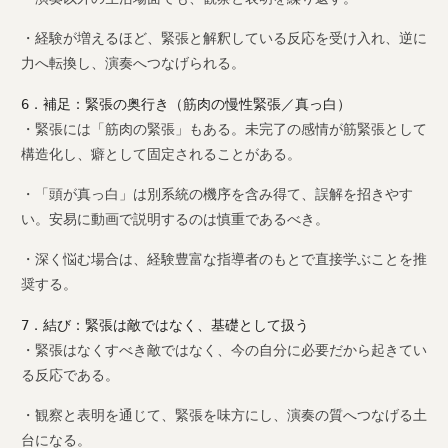
・経験が増えるほど、緊張と解釈している反応を受け入れ、逆に
力へ転換し、演奏へつなげられる。
6．補足：緊張の奥行き（筋肉の慢性緊張／真っ白）
・緊張には「筋肉の緊張」もある。未完了の感情が筋緊張として
構造化し、癖として固定されることがある。
・「頭が真っ白」は別系統の機序を含み得て、誤解を招きやす
い。安易に動画で説明するのは慎重であるべき。
・深く悩む場合は、経験豊富な指導者のもとで直接学ぶことを推
奨する。
7．結び：緊張は敵ではなく、基礎として扱う
・緊張はなくすべき敵ではなく、今の自分に必要だから起きてい
る反応である。
・観察と表明を通じて、緊張を味方にし、演奏の質へつなげる土
台になる。