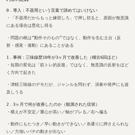
0．導入：不器用という言葉で諦めてはいけない
・「不器用だからもっと練習しろ」で押し切ると、原因が無意識
にある場合は悪化し得る
・問題の根は“動作そのもの”ではなく、動作を生む土台（反
射・感覚・連動）にあることがある
1．事例：三味線歴10年が3ヶ月で改善した（稽古6回ほど）
・短期の変化は「筋トレ的反復」ではなく、無意識の反射をほど
く方向で起きた
・津軽三味線のデモだが、ジャンルを問わず、演奏や発声にも波
及しうる
2．3ヶ月で何が改善したのか（観測された症状）
・構えが不安定／重心が高い／軸がブレる／右へ偏る
・動作にもたつき／早い動きができない／糸通りに押さえられな
い／力強いバチの動きが出ない