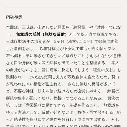
内容概要
本回は、三味線が上達しない原因を「練習量」や「才能」ではな
く、
無意識の反射（無駄な反射）
として捉え直す解説である。
三味線歴10年の演奏者が、3ヶ月（稽古6回ほど）で顕著に改善
した事例を示し、 以前は構えが不安定で重心が高く軸がブレ、
右へ偏る／早い動きができない／糸通りに押さえられない／意味
なく口や身体が動く等の症状が出ていたことを整理する。 本人
の自覚がないまま、音に過敏に反応してしまう「聴覚の反射」も
観測され、 その歪んだ聞こえ方が表現自体を歪めるため、努力
が報われにくい構造が生まれる。 さらに無駄な反射が多いほ
ど、不要な神経・筋肉を使い続けるため疲労しやすく、 練習の
継続や集中が難しくなり、挫折へつながることがある。 解決の
第一歩は「意図通りに動作できる」基礎を作ること。 無意識を
整える方法として、反射が起きないよう身体へ再学習させる／鈍
った感受性を取り戻す／動作を分解し丁寧に再学習する／ そし
て手だけでなく目・口・首・背骨・足腰・呼吸・重心・心の傾向