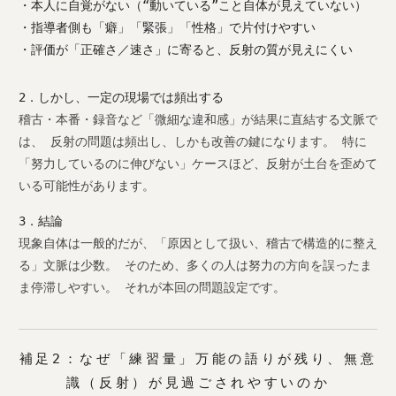
・本人に自覚がない（“動いている”こと自体が見えていない）
・指導者側も「癖」「緊張」「性格」で片付けやすい
・評価が「正確さ／速さ」に寄ると、反射の質が見えにくい
2．しかし、一定の現場では頻出する
稽古・本番・録音など「微細な違和感」が結果に直結する文脈で
は、 反射の問題は頻出し、しかも改善の鍵になります。 特に
「努力しているのに伸びない」ケースほど、反射が土台を歪めて
いる可能性があります。
3．結論
現象自体は一般的だが、「原因として扱い、稽古で構造的に整え
る」文脈は少数。 そのため、多くの人は努力の方向を誤ったま
ま停滞しやすい。 それが本回の問題設定です。
補足2：なぜ「練習量」万能の語りが残り、無意
識（反射）が見過ごされやすいのか