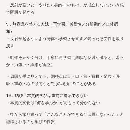
・反射が強いと「やりたい動作そのもの」が成立しないという根
本問題が起きる
9．無意識を整える方法（再学習／感受性／分解動作／全体調
和）
・反射が起きないよう身体へ学習させ直す／鈍った感受性を取り
戻す
・動作を細かく分け、丁寧に再学習（無駄な反射が減ると、滑ら
か・力強い・繊細が両立）
・原因が手に見えても、調整点は目・口・首・背骨・足腰・呼
吸・重心・心の傾向など“別の場所”のことがある
10．結び：本質的学びは事前に提示できない
・本質的変化は“何を学ぶか”が前もって分からない
・後から振り返って「こんなことができるとは思わなかった」と
認識されるのが学びの性質