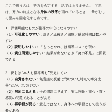
ここで扱うのは「努力を否定する」話ではありません。 問題
は、努力の前提となる
身体の秩序
が崩れているとき、 量がむし
ろ歪みを固定化する点です。
1．評価可能なものが指導の中心になりやすい
（1）可視化しやすい
：速さ／正確さ／回数／練習時間は数えや
すい
（2）説明しやすい
：「もっとやれ」は指導コストが低い
（3）責任回避しやすい
：結果が出ないとき「努力不足」に回収
できる
2．反射は“本人も指導者も”見えにくい
（1）自覚されない
：無意識の反射は“気づいた時点で半分改
善”だが、気づけない
（2）局所に見える
：手の問題に見えて、実は呼吸・重心・首・
感覚の問題であることがある
（3）再学習が要る
：意志ではなく、身体への学習として扱う必
要がある