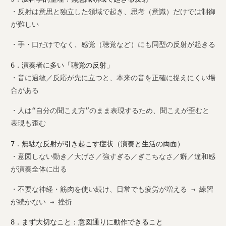
・反射は意思と独立した領域で起き、思考（意識）だけでは制御
が難しい
・手・口だけでなく、感覚（聴覚など）にも同型の反射が起きる
6．演奏者に多い「聴覚の反射」
・音に過敏／反応が先に立つと、本来の音を正確に捉えにくい場
合がある
・人は“自分の聞こえ方”のまま表現するため、聞こえが歪むと
表現も歪む
7．無駄な反射が引き起こす症状（演奏と生活の両面）
・意図しない動き／大げさ／強すぎる／ぎこちなさ／癖／違和感
が演奏全体に出る
・不要な神経・筋肉を使い続け、日常でも疲労が増える → 練習
が続かない → 挫折
8．まず大切なこと：意図通りに動作できること