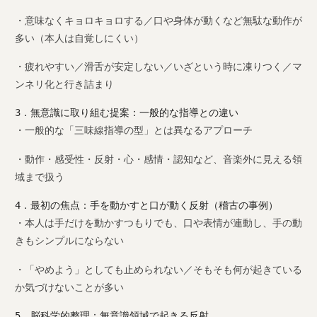
・意味なくキョロキョロする／口や身体が動くなど無駄な動作が
多い（本人は自覚しにくい）
・疲れやすい／滑舌が安定しない／いざという時に凍りつく／マ
ンネリ化と行き詰まり
3．無意識に取り組む提案：一般的な指導との違い
・一般的な「三味線指導の型」とは異なるアプローチ
・動作・感受性・反射・心・感情・認知など、音楽外に見える領
域まで扱う
4．最初の焦点：手を動かすと口が動く反射（稽古の事例）
・本人は手だけを動かすつもりでも、口や表情が連動し、手の動
きもシンプルにならない
・「やめよう」としても止められない／そもそも何が起きている
か気づけないことが多い
5．脳科学的整理：無意識領域で起きる反射