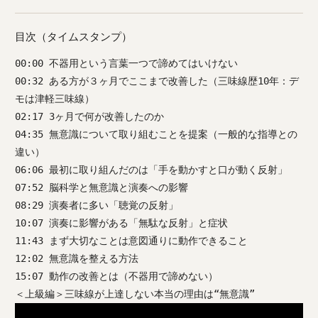
目次（タイムスタンプ）
00:00 不器用という言葉一つで諦めてはいけない
00:32 ある方が３ヶ月でここまで改善した（三味線歴10年：デ
モは津軽三味線）
02:17 3ヶ月で何が改善したのか
04:35 無意識について取り組むことを提案（一般的な指導との
違い）
06:06 最初に取り組んだのは「手を動かすと口が動く反射」
07:52 脳科学と無意識と演奏への影響
08:29 演奏者に多い「聴覚の反射」
10:07 演奏に影響がある「無駄な反射」と症状
11:43 まず大切なことは意図通りに動作できること
12:02 無意識を整える方法
15:07 動作の改善とは（不器用で諦めない）
＜上級編＞三味線が上達しない本当の理由は“無意識”