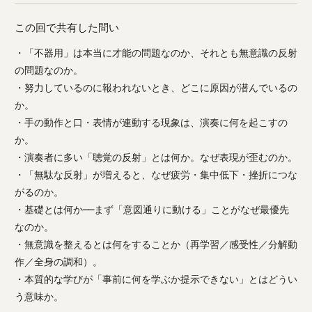
この回で共有した問い
・「不器用」は本当に才能の問題なのか、それとも無意識の反射
の問題なのか。
・努力しているのに報われないとき、どこに原因が潜んでいるの
か。
・手の動作と口・表情が連動する現象は、演奏に何を起こすの
か。
・演奏者に多い「聴覚の反射」とは何か。なぜ表現が歪むのか。
・「無駄な反射」が増えると、なぜ疲労・集中低下・挫折につな
がるのか。
・基礎とは何か──まず「意図通りに動ける」ことがなぜ最優先
なのか。
・無意識を整えるとは何をすることか（再学習／感受性／分解動
作／全身の調和）。
・本質的な学びが「事前に何を学ぶか提示できない」とはどうい
う意味か。