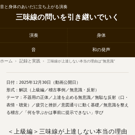
音と身体のあいだに立ち上がる演奏
三味線の問いを引き継いでいく
演奏
身体
音
和の発声
ホーム
›
記録と実践
›
三味線が上達しない本当の理由は“無意識”
日付：2025年12月30日（動画公開日）
形式：解説（上級編／稽古事例／無意識・反射）
テーマ：不器用の正体／上達を止める無意識／無駄な反射（口・
表情・聴覚）／疲労と挫折／意図通りに動く基礎／無意識を整え
る稽古／「何を学ぶかは事前に提示できない」学び
＜上級編＞三味線が上達しない本当の理由