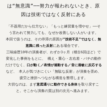
は“無意識”──努力が報われないとき、原
因は技術ではなく反射にある
「不器用だから仕方ない」「もっと練習量を増やせ」──そ
う言われて努力しても、なぜか改善しない人がいます。
本回で扱うのは、その停滞の原因が
“技術不足”ではなく、無
にある場合です。
意識に残った反射
三味線歴10年の演奏者が、わずか3ヶ月（稽古6回ほど）で
変化した事例をもとに、 構え・重心・左右差・バチの動作
だけでなく、
口が動く／表情が連動する／音に過敏に反応する
など、 本人が気づきにくい「無駄な反射」が演奏を歪め、
疲労と挫折へつながる構造を整理します。
大切なのは、まず
を取り戻すこ
意図通りに動作できる身体
と。そこから演奏の質は別の次元へ進みます。