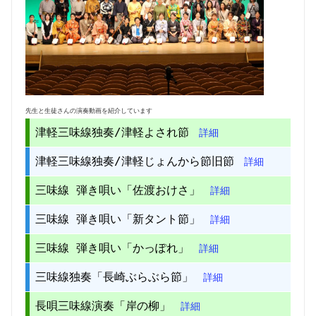
先生と生徒さんの演奏動画を紹介しています
津軽三味線独奏/津軽よされ節
詳細
津軽三味線独奏/津軽じょんから節旧節
詳細
三味線 弾き唄い「佐渡おけさ」
詳細
三味線 弾き唄い「新タント節」
詳細
三味線 弾き唄い「かっぽれ」
詳細
三味線独奏「長崎ぶらぶら節」
詳細
長唄三味線演奏「岸の柳」
詳細