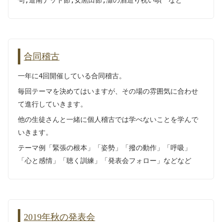
句,道南ナット節,女黒田節,灘の酒造り祝い唄 など
合同稽古
一年に4回開催している合同稽古。
毎回テーマを決めてはいますが、その場の雰囲気に合わせ
て進行していきます。
他の生徒さんと一緒に個人稽古では学べないことを学んで
いきます。
テーマ例「緊張の根本」「姿勢」「撥の動作」「呼吸」
「心と感情」「聴く訓練」「発表会フォロー」などなど
2019年秋の発表会