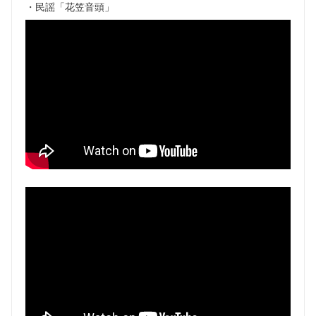
・民謡「花笠音頭」