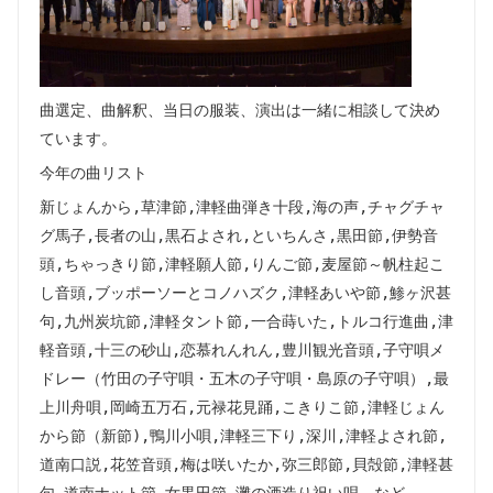
曲選定、曲解釈、当日の服装、演出は一緒に相談して決め
ています。
今年の曲リスト
新じょんから,草津節,津軽曲弾き十段,海の声,チャグチャ
グ馬子,長者の山,黒石よされ,といちんさ,黒田節,伊勢音
頭,ちゃっきり節,津軽願人節,りんご節,麦屋節～帆柱起こ
し音頭,ブッポーソーとコノハズク,津軽あいや節,鯵ヶ沢甚
句,九州炭坑節,津軽タント節,一合蒔いた,トルコ行進曲,津
軽音頭,十三の砂山,恋慕れんれん,豊川観光音頭,子守唄メ
ドレー（竹田の子守唄・五木の子守唄・島原の子守唄）,最
上川舟唄,岡崎五万石,元禄花見踊,こきりこ節,津軽じょん
から節（新節),鴨川小唄,津軽三下り,深川,津軽よされ節,
道南口説,花笠音頭,梅は咲いたか,弥三郎節,貝殻節,津軽甚