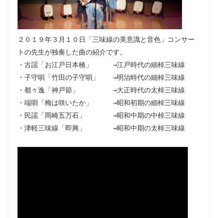
２０１９年３月１０日「三味線の美意識と音色」コンサー
トの先生が独奏した曲の紹介です。
・古謡「お江戸日本橋」 →江戸時代の細棹三味線
・子守唄「竹田の子守唄」 →明治時代の細棹三味線
・都々逸「神戸節」 →大正時代の太棹三味線
・端唄「梅は咲いたか」 →昭和初期の細棹三味線
・民謡「岡崎五万石」 →昭和中期の中棹三味線
・津軽三味線「即興」 →昭和中期の太棹三味線