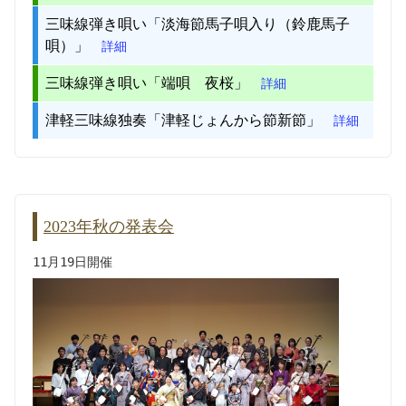
三味線弾き唄い「淡海節馬子唄入り（鈴鹿馬子
唄）」
詳細
三味線弾き唄い「端唄 夜桜」
詳細
津軽三味線独奏「津軽じょんから節新節」
詳細
2023年秋の発表会
11月19日開催