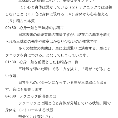
三味線のお稽古において、重要なポイントです
（１）心と身体は繋がっている（２）テクニックでは改善
しないこと（３）心は身体に現れる（４）身体から心を整える
（５）稽古の本質
00:30 心身一如と三味線のお稽古
日本古来の伝統芸能の前提ですが、現在この基本を教え
られる三味線の先生や教室はかなり少ないのが現状です
多くの教室の実態は、単に楽譜通りに演奏する。単にテ
クニックを身につける。となってしまっています。
01:30 心身一如を前提としたお稽古の一例
三味線を弾いた時にでる「力を抜く」「肩が上がる」と
いう癖。
日常生活のパターンになっている曲が三味線にも出ま
す。音にも影響します
04:00 テクニック的演奏とは
テクニックとは頭と心と身体が分離している状態。頭で
身体をコントロールする状態
部分的には有効です。