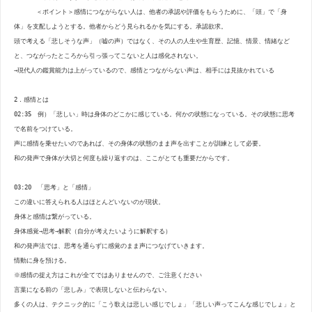
・2023.3.31
和の発声法(4)高音の出し方
＜ポイント＞感情につながらない人は、他者の承認や評価をもらうために、「頭」で「身
体」を支配しようとする。他者からどう見られるかを気にする。承認欲求。
・2023.2.24
痛みを防ぐ動作
頭で考える「悲しそうな声」（嘘の声）ではなく、その人の人生や生育歴、記憶、情景、情緒など
・2023.1.27
和の発声法(3)腹式呼吸について
と、つながったところから引っ張ってこないと人は感化されない。
→現代人の鑑賞能力は上がっているので、感情とつながらない声は、相手には見抜かれている
・2022.11.27
2022年 発表会を開催しました
・2022.10.01
北名古屋教室開講(名古屋芸大内)
2．感情とは
02:35 例）「悲しい」時は身体のどこかに感じている。何かの状態になっている。その状態に思考
・2022.8.13
和の発声法(2) ロウソクの火を利用した稽古
で名前をつけている。
・2022.6.30
疲れにくい三味線の弾き方_左右のバランス
声に感情を乗せたいのであれば、その身体の状態のまま声を出すことが訓練として必要。
和の発声で身体が大切と何度も繰り返すのは、ここがとても重要だからです。
・2022.5.30
祇園小唄/弾き唄い/三味線演奏ライブ
・2022.4.21
道南口説/北海道民謡/三味線演奏ライブ
03:20 「思考」と「感情」
この違いに答えられる人はほとんどいないのが現状。
・2022.3.14
15周年コンサートを開催しました
身体と感情は繋がっている。
・2022.3.5
教則動画「三味線にメトロノームは使ってはいけな
身体感覚→思考→解釈（自分が考えたいように解釈する）
和の発声法では、思考を通らずに感覚のまま声につなげていきます。
・2022.2.20
コンサート リハーサル
情動に身を預ける。
・2022.1.30
教則動画「目の動きが変わると音も変わる」
※感情の捉え方はこれが全てではありませんので、ご注意ください
言葉になる前の「悲しみ」で表現しないと伝わらない。
・2022.1.5
3月13日 15周年 記念コンサート 予約開始
多くの人は、テクニック的に「こう歌えは悲しい感じでしょ」「悲しい声ってこんな感じでしょ」と