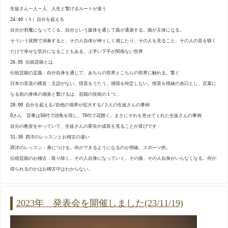
生徒さん一人一人、人生と繋げるルートが違う
24:40（３）自分を超える
自分が邪魔になってくる。自分という媒体を通じて曲が通過する。曲が主体になる。
そういう状態で演奏すると、その人自体が神々しく感じたり、その人を見ること、その人の音を聴く
だけで幸せな気分になることもある。上手い下手が関係ない世界
26:05 伝統芸能とは
伝統芸能の定義：自分自身を通じて、あちらの世界とこちらの世界に触れる。繋ぐ
日本の音楽の構造：主語がない。情景をうたう。感情を特定しない。情景を情緒の糸口とし、言葉に
なる前の身体の感覚と繋げるは、芸能の技術の１つ。
28:00 自分を超える/自他の境界が拡大する/２人の生徒さんの事例
Dさん 芸事は50代で頭角を現し、70代で花開く。まさにそれを見せてくれた生徒さんの事例
自分の教室をやっていて、生徒さんの変化や成長を見ることが喜びです
31:30 西洋のレッスンとお稽古の違い
西洋のレッスン：身につける。何ができるようになるのか明確。スポーツ的。
伝統芸能のお稽古：取り除く。その人自身になっていく。その後、その人自身がいらなくなる。何が
得られるのかはお稽古中はわからない。
2023年 発表会を開催しました(23/11/19)