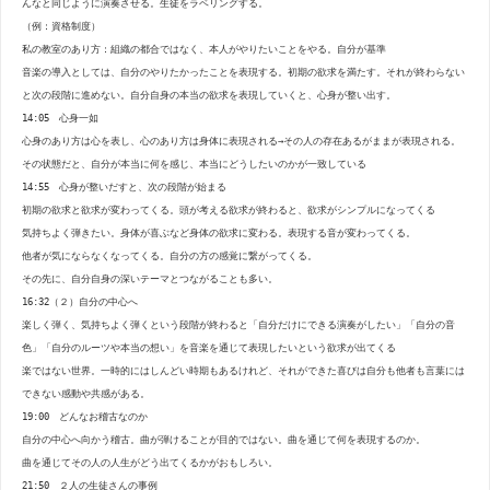
んなと同じように演奏させる。生徒をラベリングする。
（例：資格制度）
私の教室のあり方：組織の都合ではなく、本人がやりたいことをやる。自分が基準
音楽の導入としては、自分のやりたかったことを表現する。初期の欲求を満たす。それが終わらない
と次の段階に進めない。自分自身の本当の欲求を表現していくと、心身が整い出す。
14:05 心身一如
心身のあり方は心を表し、心のあり方は身体に表現される→その人の存在あるがままが表現される。
その状態だと、自分が本当に何を感じ、本当にどうしたいのかが一致している
14:55 心身が整いだすと、次の段階が始まる
初期の欲求と欲求が変わってくる。頭が考える欲求が終わると、欲求がシンプルになってくる
気持ちよく弾きたい。身体が喜ぶなど身体の欲求に変わる。表現する音が変わってくる。
他者が気にならなくなってくる。自分の方の感覚に繋がってくる。
その先に、自分自身の深いテーマとつながることも多い。
16:32（２）自分の中心へ
楽しく弾く、気持ちよく弾くという段階が終わると「自分だけにできる演奏がしたい」「自分の音
色」「自分のルーツや本当の想い」を音楽を通じて表現したいという欲求が出てくる
楽ではない世界。一時的にはしんどい時期もあるけれど、それができた喜びは自分も他者も言葉には
できない感動や共感がある。
19:00 どんなお稽古なのか
自分の中心へ向かう稽古。曲が弾けることが目的ではない。曲を通じて何を表現するのか。
曲を通じてその人の人生がどう出てくるかがおもしろい。
21:50 ２人の生徒さんの事例