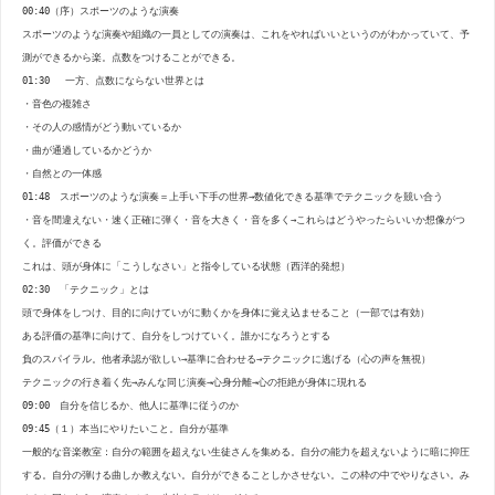
00:40（序）スポーツのような演奏
スポーツのような演奏や組織の一員としての演奏は、これをやればいいというのがわかっていて、予
測ができるから楽。点数をつけることができる。
01:30 一方、点数にならない世界とは
・音色の複雑さ
・その人の感情がどう動いているか
・曲が通過しているかどうか
・自然との一体感
01:48 スポーツのような演奏＝上手い下手の世界→数値化できる基準でテクニックを競い合う
・音を間違えない・速く正確に弾く・音を大きく・音を多く→これらはどうやったらいいか想像がつ
く。評価ができる
これは、頭が身体に「こうしなさい」と指令している状態（西洋的発想）
02:30 「テクニック」とは
頭で身体をしつけ、目的に向けていがに動くかを身体に覚え込ませること（一部では有効）
ある評価の基準に向けて、自分をしつけていく。誰かになろうとする
負のスパイラル。他者承認が欲しい→基準に合わせる→テクニックに逃げる（心の声を無視）
テクニックの行き着く先→みんな同じ演奏→心身分離→心の拒絶が身体に現れる
09:00 自分を信じるか、他人に基準に従うのか
09:45（１）本当にやりたいこと。自分が基準
一般的な音楽教室：自分の範囲を超えない生徒さんを集める。自分の能力を超えないように暗に抑圧
する。自分の弾ける曲しか教えない。自分ができることしかさせない。この枠の中でやりなさい。み