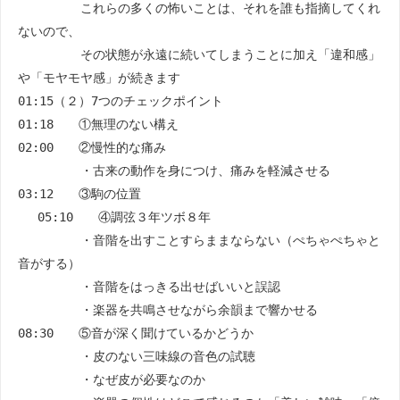
これらの多くの怖いことは、それを誰も指摘してくれ
ないので、
その状態が永遠に続いてしまうことに加え「違和感」
や「モヤモヤ感」が続きます
01:15（２）7つのチェックポイント
01:18 ①無理のない構え
02:00 ②慢性的な痛み
・古来の動作を身につけ、痛みを軽減させる
03:12 ③駒の位置
05:10 ④調弦３年ツボ８年
・音階を出すことすらままならない（ぺちゃぺちゃと
音がする）
・音階をはっきる出せばいいと誤認
・楽器を共鳴させながら余韻まで響かせる
08:30 ⑤音が深く聞けているかどうか
・皮のない三味線の音色の試聴
・なぜ皮が必要なのか