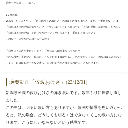
・2021.12.30
発表会アーカイブ「本庄追分」
思考で声を出してしまう。
・2021.12.08
発表会アーカイブ「名古屋甚句」
3．実践編
・2021.11.30
2021年 発表会を開催しました
06:30 多くの人から、「声に感情を込めたい」と相談をされるけれど、まず、一番大事なことは
「自分の本当の感情に気づくこと」です。ほとんどの人は自分の「本当の感情」に気づいていない。
・2021.11.13
発表会に向け 生徒さんとの撮影
「自分の本当の感情」を声につなげていくというルート（通路）を作っていく
・2021.10.23
津軽三味線 三下り（さんさがり）(演奏動画)
このルートのつなげ方は一人一人違う。
・2021.10.11
出囃子 円馬囃子（えんまばやし）(演奏動画)
「自然にその声が生じてしまう」「身体から湧き上がってきた声」
・2021.10.5
チューナーの使い方(教則動画)
それを思考で止めない。感じたことをそのまま表現する。これができてくると、周りの反応が変わっ
・2021.9.26
糸の替え方(教則動画)
てくる。自分にしかできない表現。自分の能力や才能を見つけることもあります。
・2021.9.19
十日町小唄(弾き唄い動画)
・2021.9.14
撥の動作ウツ(教則動画)
演奏動画「佐渡おけさ」(23/12/01)
・2021.9.11
秋田民謡 ドンパン節(弾き唄い動画)
新潟県民謡の佐渡おけさの弾き唄いです。数年ぶりに撮影し直し
・2021.8.22
津軽三味線 津軽あいや節
ました。
この曲は、明るい歌い方もありますが、歌詞や情景を思い浮かべ
・2021.8.20
ワクチンの2回目の接種が終わりました
ると、私の場合、どうしても明るくはできなくてこの歌い方にな
・2021.8.8
民謡 チャグチャグ馬コ (弾き唄い動画)
ります。こうにしかならないという感覚です。
・2021.8.1
三味線の構え方(教則動画)