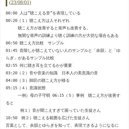
(23/08/01)
00:00 人は”聴こえる音”を表現している
00:20（１）聴こえ方は人それぞれ
聴こえ方が改善すると発声も改善する。
無闇な発声の訓練より聴く訓練の方が大切な場合もある
00:50 聴こえ方比較 サンプル
01:45 音階しか聴こえていない人のサンプルと「余韻」と「ゆ
らぎ」があるサンプル比較
02:55 何に聴き耳を立てるかが重要
03:20（２）音や音楽の知識 日本人の美意識の音
04:00（３）師匠の聴こえ方が移る
05:15（４）意識状態
一例）母の子守唄 06:15（５）事例 聴こえ方が改善す
ると
例１）音が聞こえすぎて困っていた生徒さん
10:50 例２）聴こえる範囲を広げた生徒さん
言葉として、余韻とゆらぎを知って、表現できるようになるに