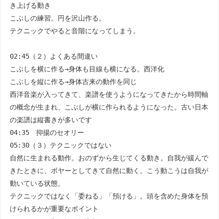
き上げる動き
こぶしの練習。円を沢山作る。
テクニックでやると音階になってしまう。
02:45（２）よくある間違い
こぶしを横に作る→身体も目線も横になる。西洋化
こぶしを縦に作る→身体古来の動作を同じ
西洋音楽が入ってきて、楽譜を使うようになってきたから時間軸
の概念が生まれ、こぶしが横に作られるようになった。古い日本
の楽譜は縦書きが多いです
04:35 抑揚のセオリー
05:30（３）テクニックではない
自然に生まれる動作。おのずから生じてくる動き。自我が緩んで
きたときに、ボヤーとしてきて自然に動く。こう動こうは自我が
動いている状態。
テクニックではなく「委ねる」「預ける」。頭を含めた身体を預
けられるかが重要なポイント