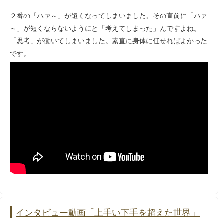
・2021.7.29
出囃子 じんじろ (演奏動画)
２番の「ハァ～」が短くなってしまいました。その直前に「ハァ
・2021.7.22
民謡 郡上節川崎 (弾き唄い動画)
～」が短くならないようにと「考えてしまった」んですよね。
・2021.7.16
津軽三味線 津軽甚句 (演奏動画)
「思考」が働いてしまいました。素直に身体に任せればよかった
です。
・2021.7.13
撥の持ち方 (教則動画)
・2021.7.7
端唄 春雨 (弾き唄い動画)
・2021.7.6
民謡 ソーラン節 (弾き唄い動画)
・2021.7.4
合同稽古「深い基礎・自分の音色 実践編」終了
・2021.7.3
撮影の様子
・2021.7.1
ブログ リニューアル
インタビュー動画「上手い下手を超えた世界」