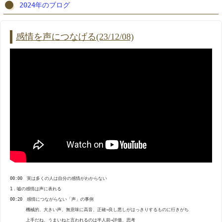
・2024.06.21
都々逸「鐘が鳴りました」
2024年のブログ
・2024.04.26
演奏動画「100年前の太棹三味線の音色」
・2024.04.14
口三味線
感情を声につなげる(23/12/08)
・2024.02.12
演奏動画「梅にも春」
・2024.01.08
三味線を叩いてはいけない
・2023.12.08
感情を声につなげる
・2023.12.01
演奏動画「佐渡おけさ」
・2023.11.24
インタビュー動画「上手い下手を超えた世界」
・2023.11.19
2023年 発表会を開催しました
・2023.10.31
演奏動画「ちゃっきり節」
・2023.9.30
「こぶし」作り方/抑揚の作り方
・2023.8.01
ムダな練習より"聴くこと"が大切
00:00 実は多くの人は自分の感情がわからない
・2023.7.15
演奏動画「伊勢音頭」
1．嘘の感情は声に表れる
・2023.7.01
テクニックでは改善しない大切なこと
00:20 感情につながらない「声」の事例
機械的、大きい声、無意味に高音、正確→良し悪しがはっきりするものに行きがち
・2023.4.28
基礎7つのチェックポイント
上手だね、うまいねと言われるのは半人前→評価、思考