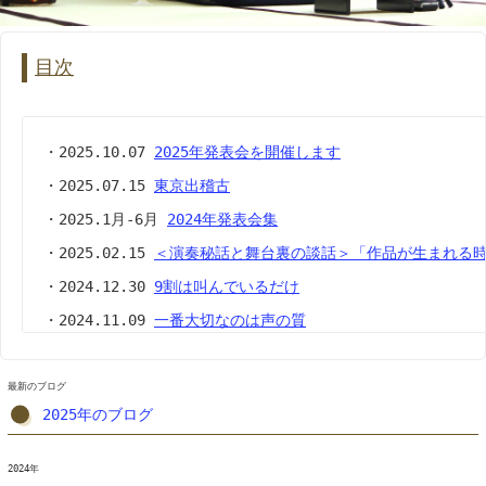
目次
・2025.10.07
2025年発表会を開催します
・2025.07.15
東京出稽古
・2025.1月-6月
2024年発表会集
・2025.02.15
＜演奏秘話と舞台裏の談話＞「作品が生まれる
・2024.12.30
9割は叫んでいるだけ
・2024.11.09
一番大切なのは声の質
・2024.10.20
＜ご案内＞11月17日は発表会です
・2024.09.26
可能性を広げる方法
最新のブログ
2025年のブログ
・2024.08.10
演奏動画「長崎ぶらぶら節 民謡」
・2024.07.05
三味線の重心と構え方
2024年