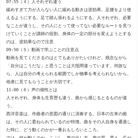
07:55（４）人それぞれ違う
緩めすぎて力が入らない人に緩める動きは逆効果。足腰をより使
えるようにする。足で踏ん張れるようにする。人それぞれ、必要
なことが違うし、その人にとって使ってない必要なルートを見つ
けていくことが講師の役割。身体の一定の部分を変えようとする
のは、逆効果なので注意
09:50（５）動画で学ぶことの注意点
動画を見てくださるのはとてもありがたいけれど、残念ながら
「自分はこうだな」と思うことは大抵間違っています。何故な
ら、人は自分の考えられる範囲でしか物事を考えられないから。
他者に見てもらうことが大切です。
11:00（６）声の個性とは
人それぞれ、身体も生育歴も違う。曲から感じるとるものが違
う。
西洋音楽は、作曲者の意図の通りに演奏する。日本の古来の曲
は、その人に委ねられているのが特徴。曲をその人自身を通過し
た時に、どう動くのかが一番おもしろいところ。
では、何が動くのか。こぶし、声の出し方。声の質。震え。広が