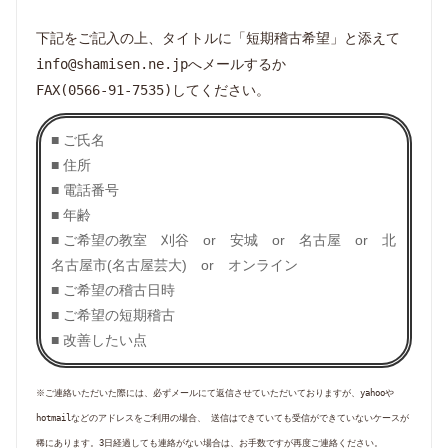
下記をご記入の上、タイトルに「短期稽古希望」と添えて
info@shamisen.ne.jpへメールするか
FAX(0566-91-7535)してください。
■ ご氏名
■ 住所
■ 電話番号
■ 年齢
■ ご希望の教室 刈谷 or 安城 or 名古屋 or 北
名古屋市(名古屋芸大) or オンライン
■ ご希望の稽古日時
■ ご希望の短期稽古
■ 改善したい点
※ご連絡いただいた際には、必ずメールにて返信させていただいておりますが、yahooや
hotmailなどのアドレスをご利用の場合、 送信はできていても受信ができていないケースが
稀にあります。3日経過しても連絡がない場合は、お手数ですが再度ご連絡ください。