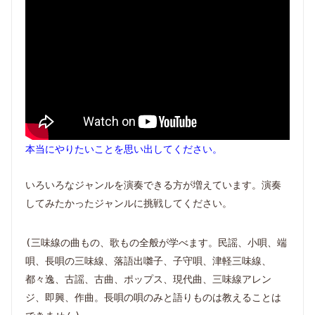
本当にやりたいことを思い出してください。
いろいろなジャンルを演奏できる方が増えています。演奏
してみたかったジャンルに挑戦してください。
(三味線の曲もの、歌もの全般が学べます。民謡、小唄、端
唄、長唄の三味線、落語出囃子、子守唄、津軽三味線、
都々逸、古謡、古曲、ポップス、現代曲、三味線アレン
ジ、即興、作曲。長唄の唄のみと語りものは教えることは