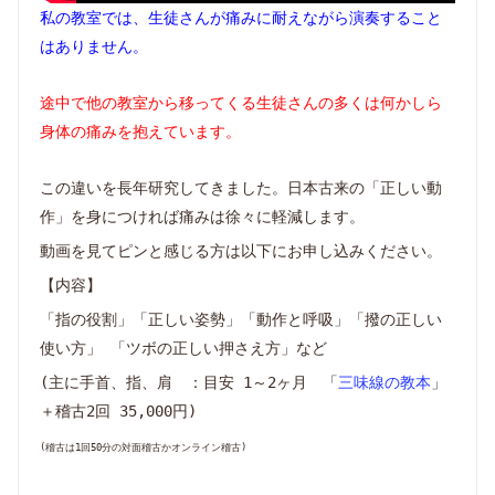
私の教室では、生徒さんが痛みに耐えながら演奏すること
はありません。
途中で他の教室から移ってくる生徒さんの多くは何かしら
身体の痛みを抱えています。
この違いを長年研究してきました。日本古来の「正しい動
作」を身につければ痛みは徐々に軽減します。
動画を見てピンと感じる方は以下にお申し込みください。
【内容】
「指の役割」「正しい姿勢」「動作と呼吸」「撥の正しい
使い方」 「ツボの正しい押さえ方」など
(主に手首、指、肩 ：目安 1～2ヶ月 「
三味線の教本
」
＋稽古2回 35,000円)
(稽古は1回50分の対面稽古かオンライン稽古)