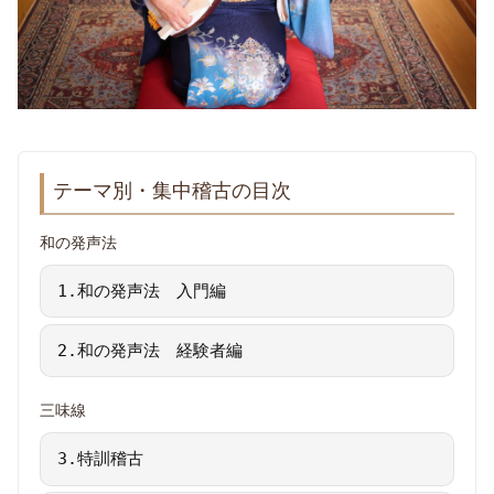
テーマ別・集中稽古の目次
和の発声法
1.和の発声法 入門編
2.和の発声法 経験者編
三味線
3.特訓稽古