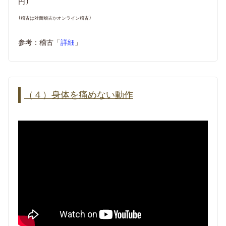
円)
(稽古は対面稽古かオンライン稽古)
参考：稽古「
詳細
」
（４）身体を痛めない動作