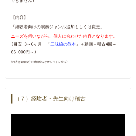
できません)
【内容】
「経験者向けの演奏ジャンル追加もしくは変更」
ニーズを伺いながら、個人に合わせた内容となります。
(目安 3～6ヶ月 「
三味線の教本
」＋動画＋稽古4回～
66,000円～)
(稽古は1回50分の対面稽古かオンライン稽古)
（７）経験者・先生向け稽古