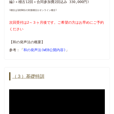
編)＋稽古12回＋合同参加費2回込み 330,000円)
(稽古は1回50分の対面稽古かオンライン稽古)
次回受付は2～３ヶ月後です。ご希望の方はお早めにご予約
ください
【和の発声法の概要】
参考：「
和の発声法(WEB公開内容)
」
（３）基礎特訓